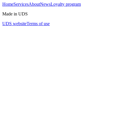
Home
Services
About
News
Loyalty program
Made in UDS
UDS website
Terms of use